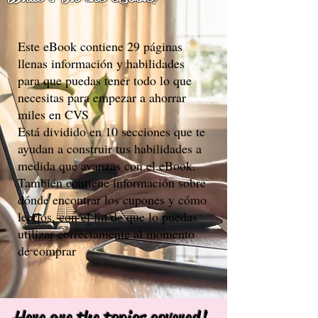
Este eBook contiene 29 páginas
llenas información y habilidades
para que puedas tener todo lo que
necesitas para empezar a ahorrar
miles en CVS
Está dividido en 10 secciones que te
ayudan a construir tus habilidades a
medida que avanzas con el eBook.
También contiene información sobre
dónde encontrar los cupones y cómo
leerlos, con el fin de que lo puedas
utilizar correctamente al momento
de comprar